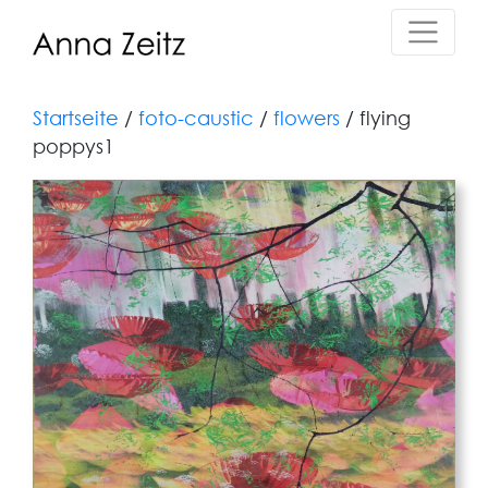
Startseite
/
foto-caustic
/
flowers
/ flying
poppys1