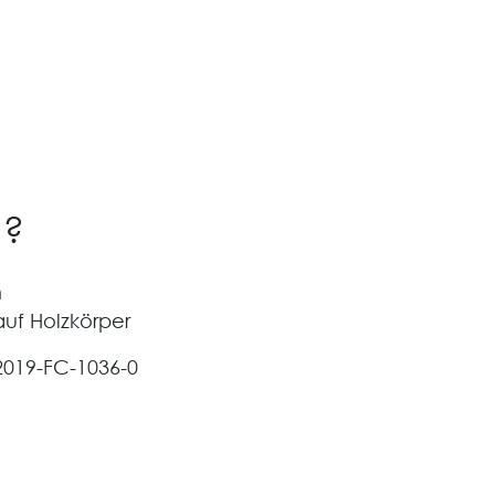
 ?
m
uf Holzkörper
2019-FC-1036-0