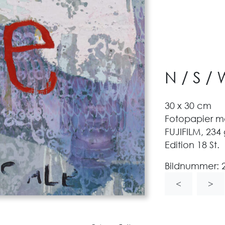
N / S / 
30 x 30 cm
Fotopapier m
FUJIFILM, 234
Edition 18 St.
Bildnummer:
<
>