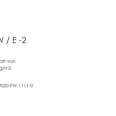
W / E -2
att von
 g/m2
2020-FW-1111-0