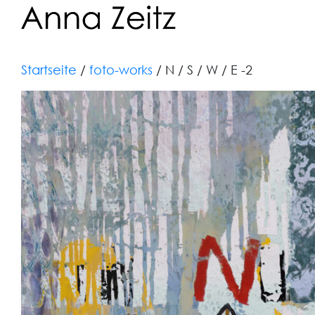
Startseite
/
foto-works
/ N / S / W / E -2